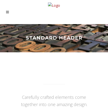
STANDARD HEADER
SAMPLE PAGE
Carefully crafted elements come
together into one amazing design.