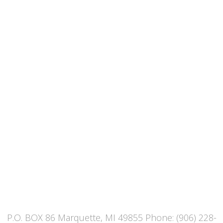
id quod mazim placerat facer possim
assum. Typi non habent claritatem insitam;
est usus legentis in iis qui facit eorum
claritatem. Typi non habent claritatem insitam;
est usus legentis in iis qui facit eorum
claritatem est etiam processus dynamicus.
UPPER PENINSULA SUBSTANCE
ENFORCEMENT TEAM
P.O. BOX 86 Marquette, MI 49855 Phone: (906) 228-