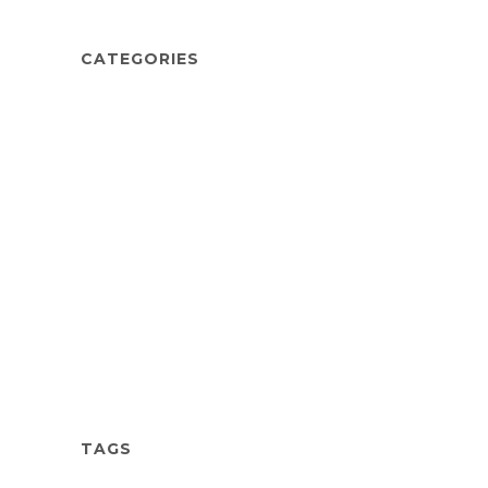
CATEGORIES
Art
Business
Design
Music
Photography
Sport
Uncategorized
TAGS