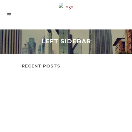
LEFT SIDEBAR
RECENT POSTS
Hello world!
Transitions In UX Design
Portugal 2013 road-trip gallery
Josh Woodward – Already There
Recent trends in storytelling